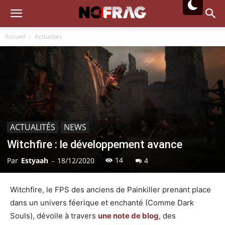
Accueil
Actualités
ACTUALITÉS
NEWS
Witchfire : le développement avance
14
Par
Estyaah
-
18/12/2020
4
Witchfire, le FPS des anciens de Painkiller prenant place
dans un univers féerique et enchanté (Comme Dark
Souls), dévoile à travers
une note de blog
, des