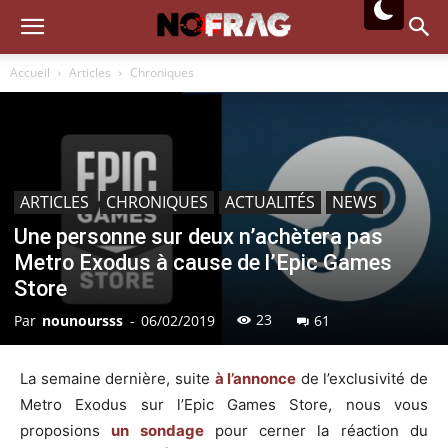
Accueil
Articles
Chroniques
ARTICLES
CHRONIQUES
ACTUALITÉS
NEWS
Une personne sur deux n’achètera pas
Metro Exodus à cause de l’Epic Games
Store
23
Par
nounoursss
-
06/02/2019
61
La semaine dernière, suite
à l’annonce
de l’exclusivité de
Metro Exodus sur l’Epic Games Store, nous vous
proposions
un sondage
pour cerner la réaction du