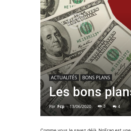
ACTUALITÉS
BONS PLANS
Les bons pla
3
Par
Fcp
-
13/06/2020
4
Comme vous le savez déjà, NoFrag est une a