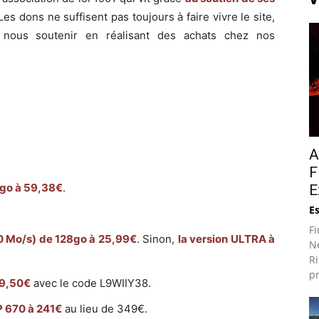
es dons ne suffisent pas toujours à faire vivre le site,
nous soutenir en réalisant des achats chez nos
A
F
go à 59,38€
.
E
E
Fi
0 Mo/s) de 128go à 25,99€
. Sinon,
la version ULTRA à
N
R
pr
19,50€
avec le code L9WIIY38.
 670 à 241€
au lieu de 349€.