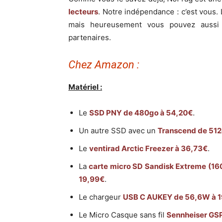
lecteurs
. Notre indépendance : c’est vous. L
mais heureusement vous pouvez aussi 
partenaires.
Chez Amazon :
Matériel :
Le
SSD PNY de 480go à 54,20€
.
Un autre SSD avec un
Transcend de 512
Le
ventirad Arctic Freezer à 36,73€
.
La
carte micro SD Sandisk Extreme (16
19,99€
.
Le chargeur
USB C AUKEY de 56,6W à 
Le Micro Casque sans fil
Sennheiser GSP