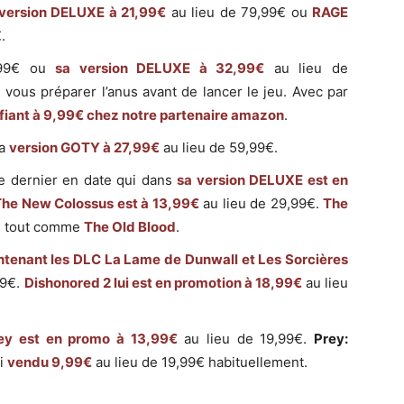
version DELUXE à 21,99€
au lieu de 79,99€ ou
RAGE
.
,99€ ou
sa version DELUXE à 32,99€
au lieu de
n vous préparer l’anus avant de lancer le jeu. Avec par
ifiant à 9,99€ chez notre partenaire amazon
.
sa
version GOTY à 27,99€
au lieu de 59,99€.
e dernier en date qui dans
sa version DELUXE est en
The New Colossus est à 13,99€
au lieu de 29,99€.
The
€ tout comme
The Old Blood
.
ontenant les DLC
La Lame de Dunwall
et
Les Sorcières
99€.
Dishonored 2 lui est en promotion à 18,99€
au lieu
ey est en promo à 13,99€
au lieu de 19,99€.
Prey:
ui
vendu 9,99€
au lieu de 19,99€ habituellement.