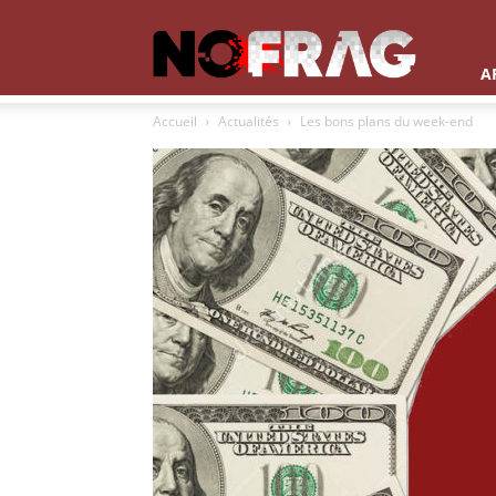
NoFrag
A
Accueil
Actualités
Les bons plans du week-end