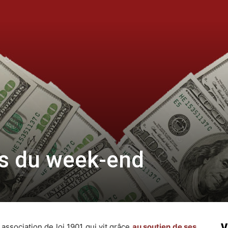
ns du week-end
V
ssociation de loi 1901 qui vit grâce
au soutien de ses