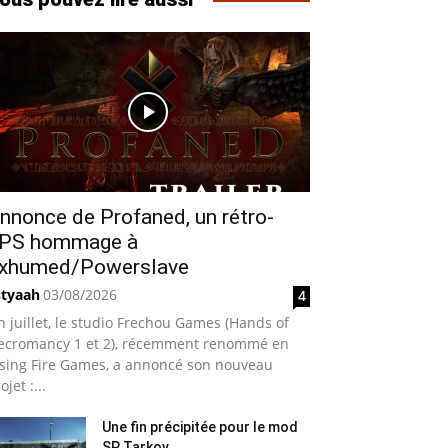
nnonce de Profaned, un rétro-
PS hommage à
xhumed/Powerslave
styaah
03/08/2026
4
n juillet, le studio Frechou Games (Hands of
ecromancy 1 et 2), récemment renommé en
ising Fire Games, a annoncé son nouveau
ojet :...
Une fin précipitée pour le mod
SP Tarkov