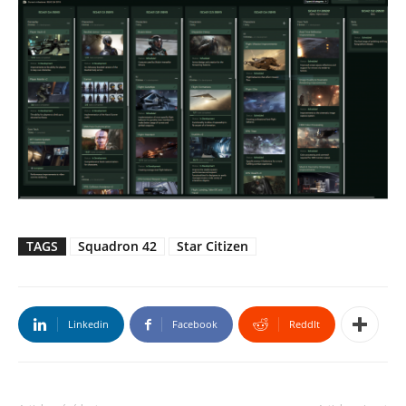
TAGS
Squadron 42
Star Citizen
Linkedin
Facebook
ReddIt