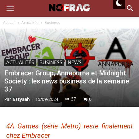
Accueil
Actualités
Business
ACTUALITÉS
BUSINESS
NEWS
Embracer Group, Annapurna et Midnight
Society : les news business de la semaine
37
37
Par
Estyaah
-
15/09/2024
0
4A Games (série Metro) reste finalement
chez Embracer