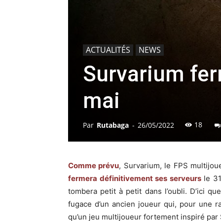
ACTUALITÉS
NEWS
Survarium fer
mai
18
Par
Rutabaga
-
26/05/2022
Comme prévu
, Survarium, le FPS multijou
fermera définitivement ses serveurs
le 31
tombera petit à petit dans l’oubli. D’ici q
fugace d’un ancien joueur qui, pour une 
qu’un jeu multijoueur fortement inspiré par