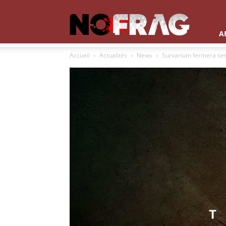
NoFrag
A
Accueil
Actualités
News
Survarium fermera ses