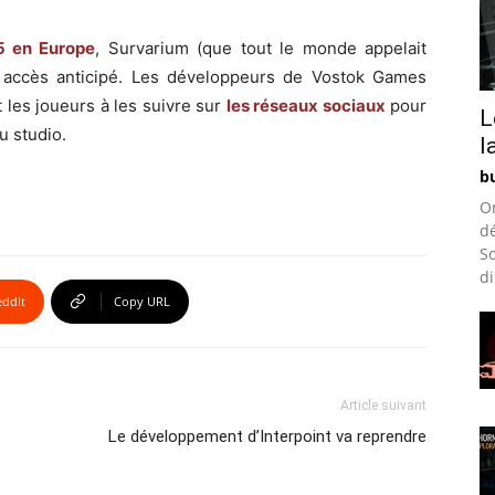
5 en Europe
, Survarium (que tout le monde appelait
n accès anticipé. Les développeurs de Vostok Games
t les joueurs à les suivre sur
les réseaux sociaux
pour
L
u studio.
l
bu
O
d
So
di
eddIt
Copy URL
Article suivant
Le développement d’Interpoint va reprendre