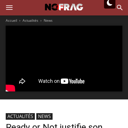
Accueil
Actualités
News
ACTUALITÉS
NEWS
Ready or Not justifie son