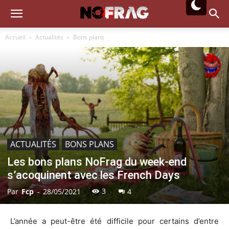
Accueil
Actualités
Bons plans
ACTUALITÉS
BONS PLANS
Les bons plans NoFrag du week-end
s’acoquinent avec les French Days
3
Par
Fcp
-
28/05/2021
4
L’année a peut-être été difficile pour certains d’entre