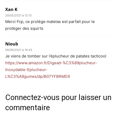
Xan K
29/05/2021 à 12:13
Merci Fcp, ce protège matelas est parfait pour le
protéger des squirts
Nioub
06/06/2021 à 16:43
Je viens de tomber sur l’éplucheur de patates tacticool
https://www.amazon.fr/Digead-%C3%89plucheur-
Inoxydable-Eplucheur-
L%C3%A9gumes/dp/B07YFBRMDX
Connectez-vous pour laisser un
commentaire