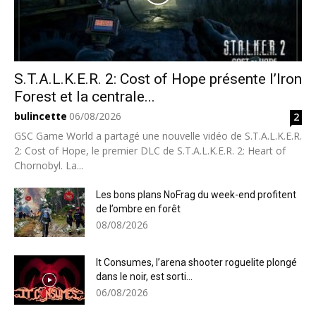
S.T.A.L.K.E.R. 2: Cost of Hope présente l’Iron
Forest et la centrale...
bulincette
06/08/2026
2
GSC Game World a partagé une nouvelle vidéo de S.T.A.L.K.E.R.
2: Cost of Hope, le premier DLC de S.T.A.L.K.E.R. 2: Heart of
Chornobyl. La...
Les bons plans NoFrag du week-end profitent
de l’ombre en forêt
08/08/2026
It Consumes, l’arena shooter roguelite plongé
dans le noir, est sorti...
06/08/2026