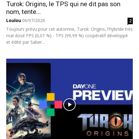
Turok: Origins, le TPS qui ne dit pas son
nom, tente...
Loulou
06/07/2026
2
Toujours prévu pour cet automne, Turok: Origins, l'hybride très
mal dosé FPS (0,01 %) - TPS (99,99 %) coopératif développé
et édité par Saber...