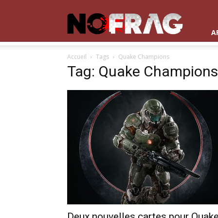
NoFrag
A
Accueil
Tags
Quake Champions
Tag: Quake Champions
Deux nouvelles cartes pour Quak