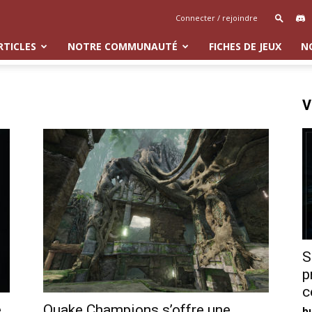
Connecter / rejoindre
RTICLES
NOTRE COMMUNAUTÉ
FICHES DE JEUX
N
V
S
p
c
e
Quake Champions s’offre une
b