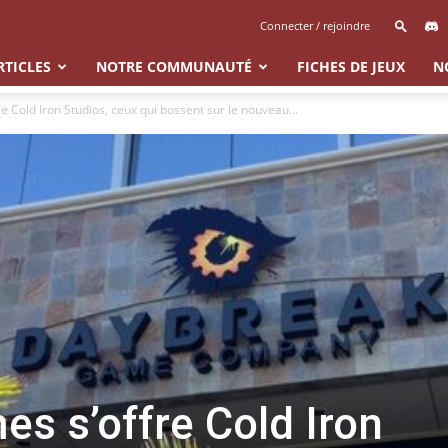
Connecter / rejoindre
RTICLES
NOTRE COMMUNAUTÉ
FICHES DE JEUX
N
 Cold Iron Studios, ceux qui bossent sur le nouveau...
s s’offre Cold Iron