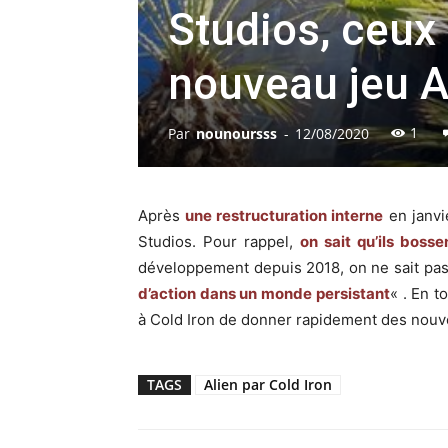
Studios, ceux 
nouveau jeu A
1
Par
nounoursss
-
12/08/2020
Après
une restructuration interne
en janvi
Studios. Pour rappel,
on sait qu’ils bosse
développement depuis 2018, on ne sait pas
d’action dans un monde persistant
« . En 
à Cold Iron de donner rapidement des nouve
TAGS
Alien par Cold Iron