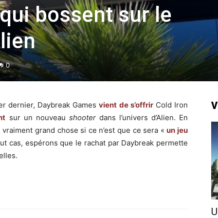
qui bossent sur le
lien
0
V
er dernier, Daybreak Games
vient de s’offrir
Cold Iron
nt
sur un nouveau
shooter
dans l’univers d’Alien. En
 vraiment grand chose si ce n’est que ce sera «
un jeu
tout cas, espérons que le rachat par Daybreak permette
lles.
U