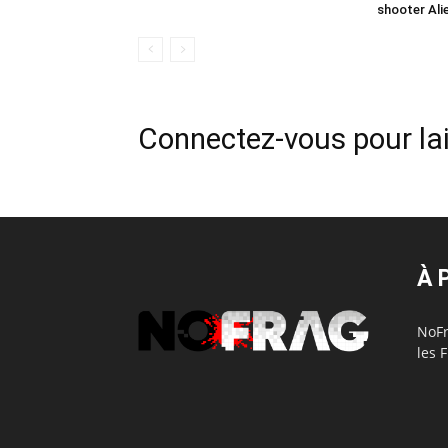
shooter Ali
Connectez-vous pour la
À 
NoFr
les 