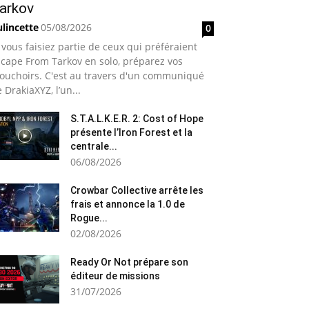
arkov
lincette
05/08/2026
0
 vous faisiez partie de ceux qui préféraient
cape From Tarkov en solo, préparez vos
ouchoirs. C'est au travers d'un communiqué
 DrakiaXYZ, l’un...
S.T.A.L.K.E.R. 2: Cost of Hope
présente l’Iron Forest et la
centrale...
06/08/2026
Crowbar Collective arrête les
frais et annonce la 1.0 de
Rogue...
02/08/2026
Ready Or Not prépare son
éditeur de missions
31/07/2026