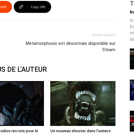
T
eddIt
Copy URL
bu
Si
Es
m
Article suivant
de
Metamorphosis est désormais disponible sur
Steam
S DE L'AUTEUR
tudios recrute pour le
Un nouveau shooter dans l’univers