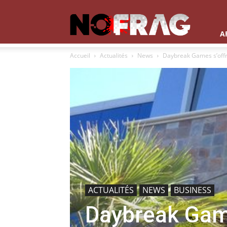
NoFrag
A
Accueil
Actualités
News
Daybreak Games s’offre
ACTUALITÉS
NEWS
BUSINESS
Daybreak Game