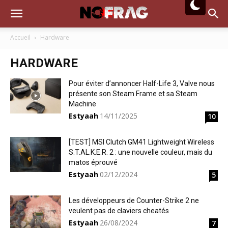
Accueil
Hardware
HARDWARE
Pour éviter d’annoncer Half-Life 3, Valve nous
présente son Steam Frame et sa Steam
Machine
Estyaah
14/11/2025
10
[TEST] MSI Clutch GM41 Lightweight Wireless
S.T.AL.K.E.R. 2 : une nouvelle couleur, mais du
matos éprouvé
Estyaah
02/12/2024
5
Les développeurs de Counter-Strike 2 ne
veulent pas de claviers cheatés
Estyaah
26/08/2024
7