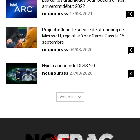
Les cartes graphiques pour joueurs d’Intel
arriveront début 2022
nounoursss
17/08/2021
10
Project xCloud, le service de streaming de
Microsoft, rejoint le Xbox Game Pass le 15
septembre
nounoursss
04/08/2020
0
Nvidia annonce le DLSS 2.0
nounoursss
27/03/2020
6
Voir plus