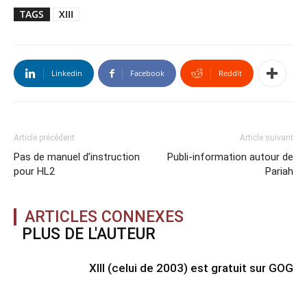
TAGS
XIII
Linkedin
Facebook
ReddIt
Article précédent
Article suivant
Pas de manuel d’instruction
Publi-information autour de
pour HL2
Pariah
ARTICLES CONNEXES
PLUS DE L'AUTEUR
XIII (celui de 2003) est gratuit sur GOG