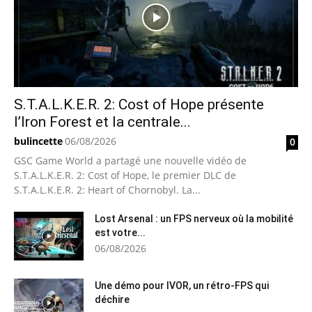
S.T.A.L.K.E.R. 2: Cost of Hope présente
l’Iron Forest et la centrale...
bulincette
06/08/2026
0
GSC Game World a partagé une nouvelle vidéo de
S.T.A.L.K.E.R. 2: Cost of Hope, le premier DLC de
S.T.A.L.K.E.R. 2: Heart of Chornobyl. La...
Lost Arsenal : un FPS nerveux où la mobilité
est votre...
06/08/2026
Une démo pour IVOR, un rétro-FPS qui
déchire