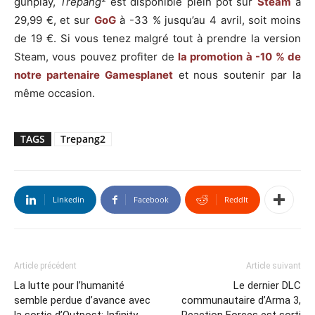
gunplay,
Trepang²
est disponible plein pot sur
Steam
à
29,99 €, et sur
GoG
à -33 % jusqu’au 4 avril, soit moins
de 19 €. Si vous tenez malgré tout à prendre la version
Steam, vous pouvez profiter de
la promotion à -10 % de
notre partenaire Gamesplanet
et nous soutenir par la
même occasion.
TAGS
Trepang2
Linkedin
Facebook
ReddIt
Article précédent
Article suivant
La lutte pour l’humanité
Le dernier DLC
semble perdue d’avance avec
communautaire d’Arma 3,