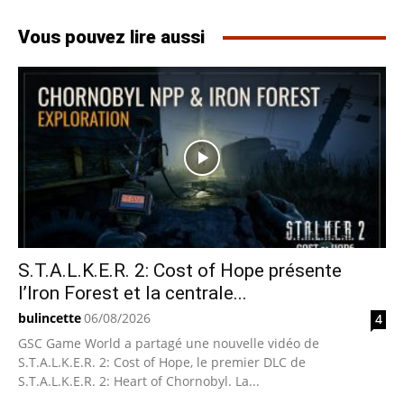
Vous pouvez lire aussi
S.T.A.L.K.E.R. 2: Cost of Hope présente
l’Iron Forest et la centrale...
bulincette
06/08/2026
4
GSC Game World a partagé une nouvelle vidéo de
S.T.A.L.K.E.R. 2: Cost of Hope, le premier DLC de
S.T.A.L.K.E.R. 2: Heart of Chornobyl. La...