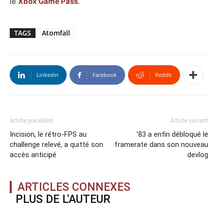
le
Xbox Game Pass
.
TAGS
Atomfall
Linkedin
Facebook
ReddIt
Article précédent
Article suivant
Incision, le rétro-FPS au
’83 a enfin débloqué le
challenge relevé, a quitté son
framerate dans son nouveau
accès anticipé
devlog
ARTICLES CONNEXES
PLUS DE L'AUTEUR