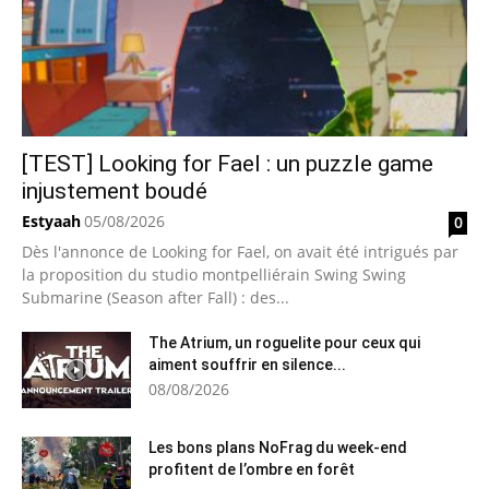
[TEST] Looking for Fael : un puzzle game
injustement boudé
Estyaah
05/08/2026
0
Dès l'annonce de Looking for Fael, on avait été intrigués par
la proposition du studio montpelliérain Swing Swing
Submarine (Season after Fall) : des...
The Atrium, un roguelite pour ceux qui
aiment souffrir en silence...
08/08/2026
Les bons plans NoFrag du week-end
profitent de l’ombre en forêt