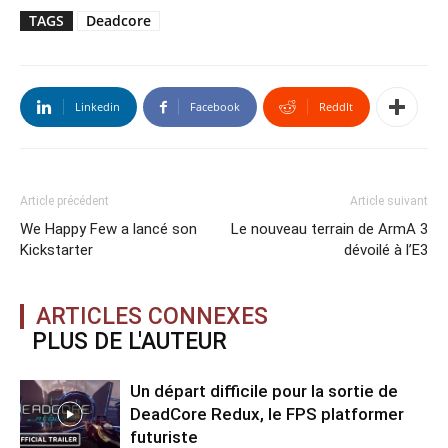
TAGS
Deadcore
Linkedin
Facebook
ReddIt
Article précédent
Article suivant
We Happy Few a lancé son
Le nouveau terrain de ArmA 3
Kickstarter
dévoilé à l’E3
ARTICLES CONNEXES
PLUS DE L'AUTEUR
Un départ difficile pour la sortie de
DeadCore Redux, le FPS platformer
futuriste