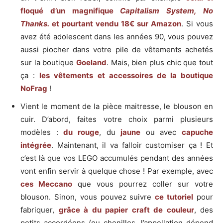
floqué d’un magnifique
Capitalism System, No
Thanks.
et pourtant vendu 18€ sur Amazon
. Si vous
avez été adolescent dans les années 90, vous pouvez
aussi piocher dans votre pile de vêtements achetés
sur la boutique
Goeland
. Mais, bien plus chic que tout
ça :
les vêtements et accessoires de la boutique
NoFrag
!
Vient le moment de la pièce maitresse, le blouson en
cuir. D’abord, faites votre choix parmi plusieurs
modèles :
du rouge
, du
jaune
ou avec
capuche
intégrée
. Maintenant, il va falloir customiser ça ! Et
c’est là que vos LEGO accumulés pendant des années
vont enfin servir à quelque chose ! Par exemple, avec
ces Meccano
que vous pourrez coller sur votre
blouson. Sinon, vous pouvez suivre
ce tutoriel
pour
fabriquer,
grâce à du papier craft de couleur
, des
petits accordéons (ou chenilles, l’appellation dépend