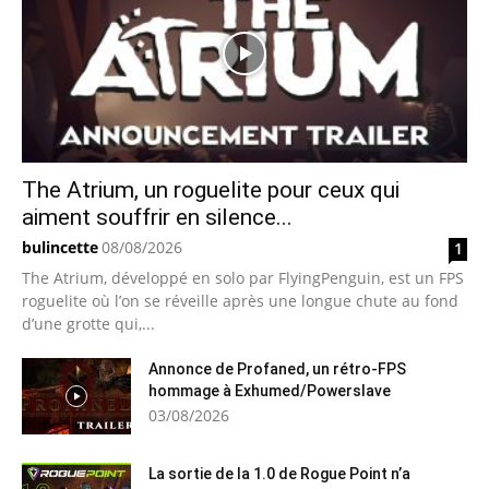
The Atrium, un roguelite pour ceux qui
aiment souffrir en silence...
bulincette
08/08/2026
1
The Atrium, développé en solo par FlyingPenguin, est un FPS
roguelite où l’on se réveille après une longue chute au fond
d’une grotte qui,...
Annonce de Profaned, un rétro-FPS
hommage à Exhumed/Powerslave
03/08/2026
La sortie de la 1.0 de Rogue Point n’a