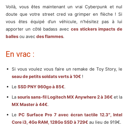
Voilà, vous êtes maintenant un vrai Cyberpunk et nul
doute que votre street cred va grimper en flèche ! Si
vous êtes équipé d’un véhicule, n’hésitez pas à lui
apporter un côté badass avec
ces stickers impacts de
balles
ou avec
des flammes
.
En vrac :
Si vous voulez vous faire un remake de Toy Story, le
seau de petits soldats verts à 10€
!
Le
SSD PNY 960go à 85€
.
La
souris sans-fil Logitech MX Anywhere 2 à 36€
et la
MX Master à 44€
.
Le
PC Surface Pro 7 avec écran tactile 12.3″, Intel
Core i3, 4Go RAM, 128Go SSD à 729€
au lieu de 919€.