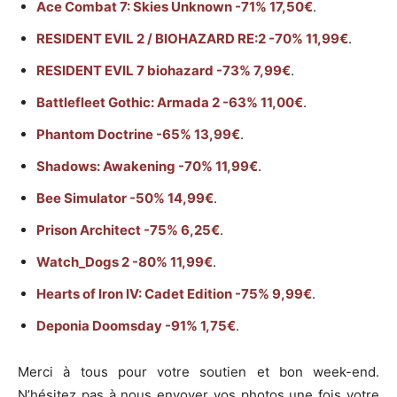
Ace Combat 7: Skies Unknown -71% 17,50€
.
RESIDENT EVIL 2 / BIOHAZARD RE:2 -70% 11,99€
.
RESIDENT EVIL 7 biohazard -73% 7,99€
.
Battlefleet Gothic: Armada 2 -63% 11,00€
.
Phantom Doctrine -65% 13,99€
.
Shadows: Awakening -70% 11,99€
.
Bee Simulator -50% 14,99€
.
Prison Architect -75% 6,25€
.
Watch_Dogs 2 -80% 11,99€
.
Hearts of Iron IV: Cadet Edition -75% 9,99€
.
Deponia Doomsday -91% 1,75€
.
Merci à tous pour votre soutien et bon week-end.
N’hésitez pas à nous envoyer vos photos une fois votre