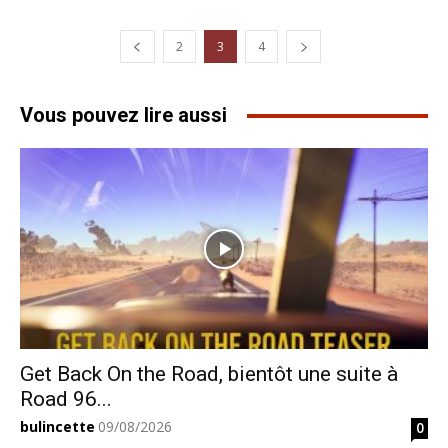
2
3
4
Vous pouvez lire aussi
Get Back On the Road, bientôt une suite à
Road 96...
bulincette
09/08/2026
0