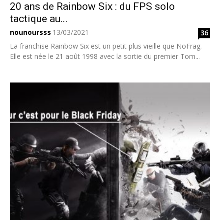
20 ans de Rainbow Six : du FPS solo
tactique au...
nounoursss
13/03/2021
36
La franchise Rainbow Six est un petit plus vieille que NoFrag.
Elle est née le 21 août 1998 avec la sortie du premier Tom...