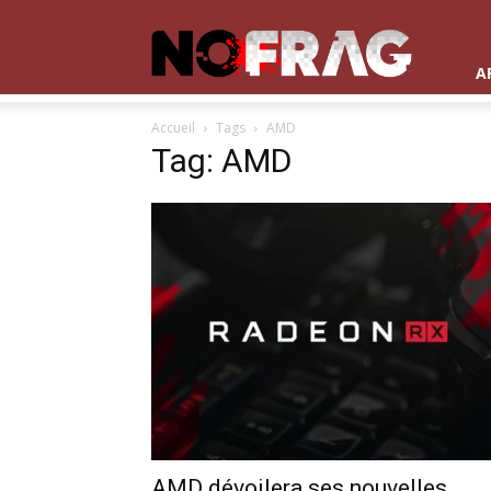
NoFrag
A
Accueil
Tags
AMD
Tag: AMD
AMD dévoilera ses nouvelles