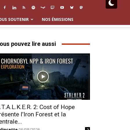
OUS SOUTENIR
NOS ÉMISSIONS
ous pouvez lire aussi
.T.A.L.K.E.R. 2: Cost of Hope
résente l’Iron Forest et la
entrale...
ulincette
06/08/2026
2