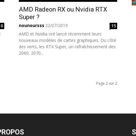
AMD Radeon RX ou Nvidia RTX
Super ?
nounoursss
22/07/2019
0
15
z
AMD et Nvidia ont lancé récemment leurs
nouveaux modèles de cartes graphiques. Du côté
des verts, les RTX Super, un rafraîchissement des
2060, 2070...
Page 2 sur 2
PROPOS
S