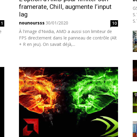
framerate, Chill, augmente l’input
G
lag
S.
S.
nounoursss
30/01/2020
11
10
e
À l'image d'Nvidia, AMD a aussi son limiteur de
FPS directement dans le panneau de contrôle (Alt
+ R en jeu). On savait déjà,...