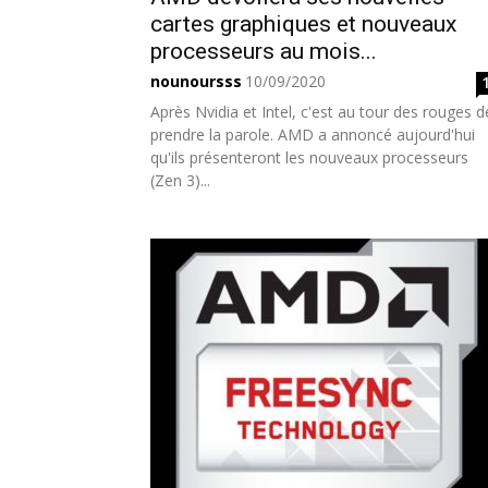
cartes graphiques et nouveaux
processeurs au mois...
nounoursss
10/09/2020
Après Nvidia et Intel, c'est au tour des rouges d
prendre la parole. AMD a annoncé aujourd'hui
qu'ils présenteront les nouveaux processeurs
(Zen 3)...