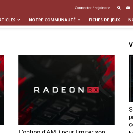
Connecter / rejoindre
RTICLES
NOTRE COMMUNAUTÉ
FICHES DE JEUX
N
V
S
p
c
L’option d’AMD pour limiter son
b