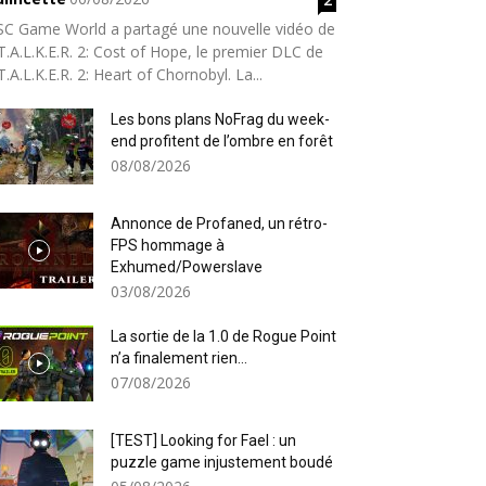
SC Game World a partagé une nouvelle vidéo de
T.A.L.K.E.R. 2: Cost of Hope, le premier DLC de
T.A.L.K.E.R. 2: Heart of Chornobyl. La...
Les bons plans NoFrag du week-
end profitent de l’ombre en forêt
08/08/2026
Annonce de Profaned, un rétro-
FPS hommage à
Exhumed/Powerslave
03/08/2026
La sortie de la 1.0 de Rogue Point
n’a finalement rien...
07/08/2026
[TEST] Looking for Fael : un
puzzle game injustement boudé