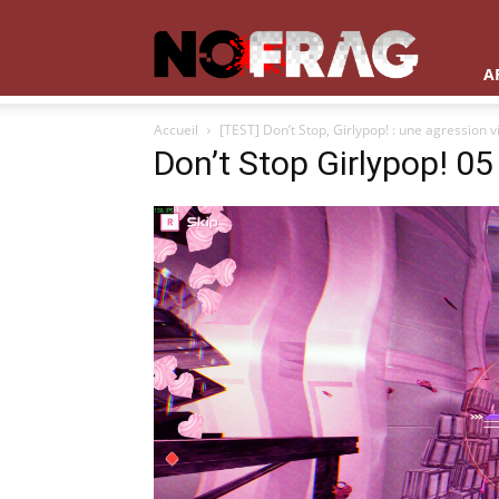
NoFrag
A
Accueil
[TEST] Don’t Stop, Girlypop! : une agression v
Don’t Stop Girlypop! 05