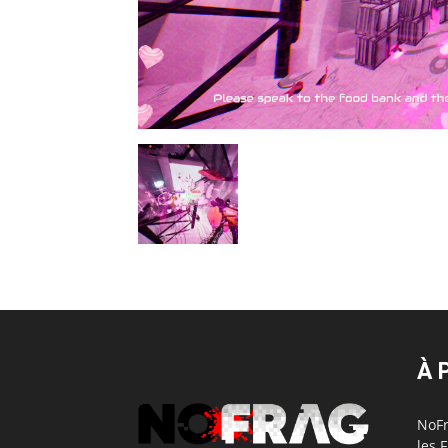
À 
NoFr
les 