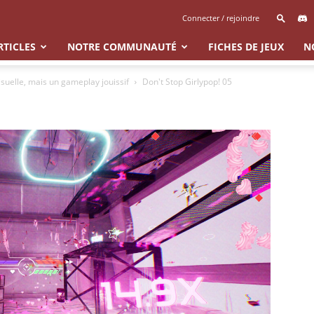
Connecter / rejoindre
RTICLES
NOTRE COMMUNAUTÉ
FICHES DE JEUX
N
isuelle, mais un gameplay jouissif
Don't Stop Girlypop! 05