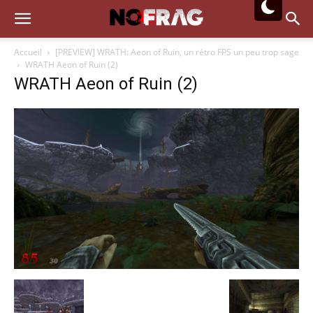
Accueil
[PREVIEW] WRATH: Aeon of Ruin, un rétro FPS un peu trop sage
WRATH Aeon of Ruin (2)
WRATH Aeon of Ruin (2)