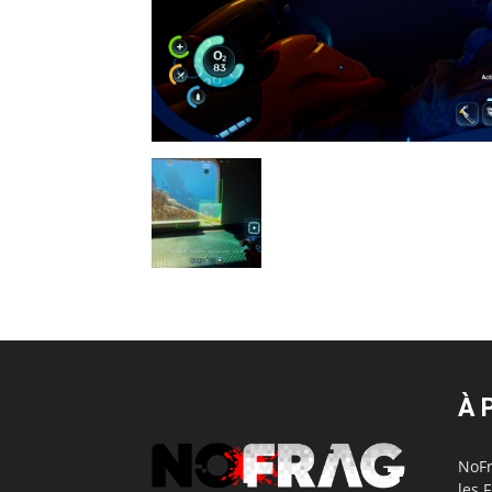
À 
NoFr
les 