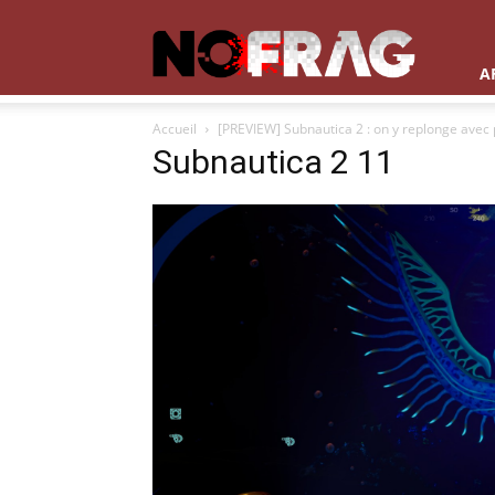
NoFrag
A
Accueil
[PREVIEW] Subnautica 2 : on y replonge avec p
Subnautica 2 11