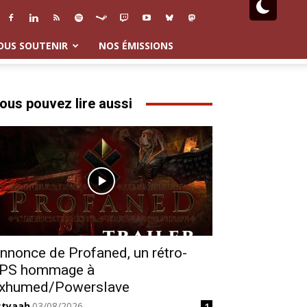
OUS SOUTENIR
NOS ÉMISSIONS
ous pouvez lire aussi
nnonce de Profaned, un rétro-
PS hommage à
xhumed/Powerslave
styaah
03/08/2026
1