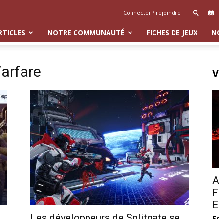
Connecter / rejoindre
RTICLES
NOTRE COMMUNAUTÉ
FICHES DE JEUX
N
Warfare
V
A
F
E
n
Les développeurs de Splitgate se
E