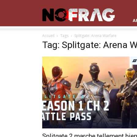
NoFrag
A
Accueil
Tags
Splitgate: Arena Warfare
Tag: Splitgate: Arena 
Splitgate 2 marche tellement bie