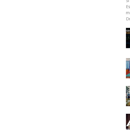
Si
Es
mo
Dr