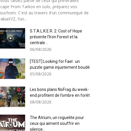
 vous faisiez partie de ceux qui préféraient
cape From Tarkov en solo, préparez vos
uchoirs. C'est au travers d'un communiqué de
akiaXYZ, l’un...
S.T.A.L.K.E.R. 2: Cost of Hope
présente l’Iron Forest et la
centrale...
06/08/2026
[TEST] Looking for Fael : un
puzzle game injustement boudé
05/08/2026
Les bons plans NoFrag du week-
end profitent de l’ombre en forêt
08/08/2026
The Atrium, un roguelite pour
ceux qui aiment souffrir en
silence...