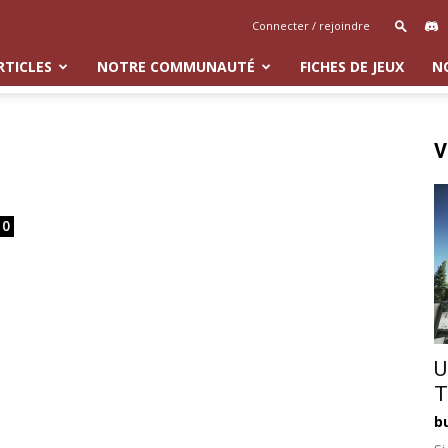
Connecter / rejoindre
RTICLES
NOTRE COMMUNAUTÉ
FICHES DE JEUX
N
V
0
U
T
b