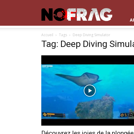
NoFrag
A
Accueil
Tags
Deep Diving Simulator
Tag: Deep Diving Simul
Découvrez les joies de la plongée