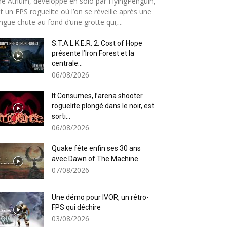
e Atrium, développé en solo par FlyingPenguin,
t un FPS roguelite où l’on se réveille après une
ngue chute au fond d’une grotte qui,...
S.T.A.L.K.E.R. 2: Cost of Hope
présente l’Iron Forest et la
centrale...
06/08/2026
It Consumes, l’arena shooter
roguelite plongé dans le noir, est
sorti...
06/08/2026
Quake fête enfin ses 30 ans
avec Dawn of The Machine
07/08/2026
Une démo pour IVOR, un rétro-
FPS qui déchire
03/08/2026