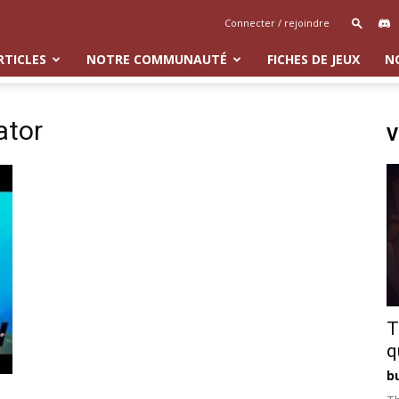
Connecter / rejoindre
RTICLES
NOTRE COMMUNAUTÉ
FICHES DE JEUX
N
ator
V
T
q
b