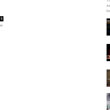
Th
es
lo
5
ow