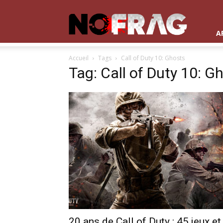
NoFrag
A
Accueil
Tags
Call of Duty 10: Ghosts
Tag: Call of Duty 10: G
20 ans de Call of Duty : 45 jeux et