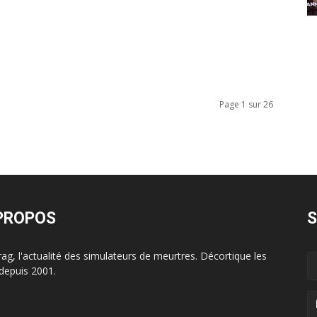
Page 1 sur 26
PROPOS
S
ag, l'actualité des simulateurs de meurtres. Décortique les
depuis 2001.