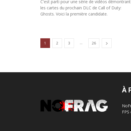
C'est parti pour une série de vidéos démontrant
les cartes du prochain DLC de Call of Duty:
Ghosts. Voici la première candidate.
...
1
2
3
26
À 
NoFr
FPS 