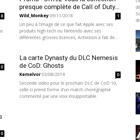
On
presque complète de Call of Duty...
dé
So
Wild_Monkey
09/11/2018
8
1
di
Un peu à l'image de ce que fait Apple avec ses
ns
produits high-tech ou Nintendo avec ses
différentes grosses licences, Activision a fait de...
La carte Dynasty du DLC Nemesis
de CoD: Ghosts
0
Kemelvor
03/08/2014
0
Seconde vidéo pour le prochain DLC de CoD 10,
celle ci prend forme d'un match chorégraphié
commenté par une voix insupportable.
s
0