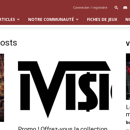
Connecter / rejoindre
RTICLES
NOTRE COMMUNAUTÉ
FICHES DE JEUX
N
hosts
V
L
m
b
Promo ! Offrez-vous la collection