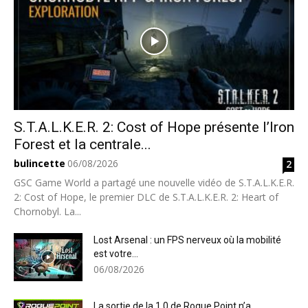
S.T.A.L.K.E.R. 2: Cost of Hope présente l’Iron
Forest et la centrale...
bulincette
06/08/2026
2
GSC Game World a partagé une nouvelle vidéo de S.T.A.L.K.E.R.
2: Cost of Hope, le premier DLC de S.T.A.L.K.E.R. 2: Heart of
Chornobyl. La...
Lost Arsenal : un FPS nerveux où la mobilité
est votre...
06/08/2026
La sortie de la 1.0 de Rogue Point n’a